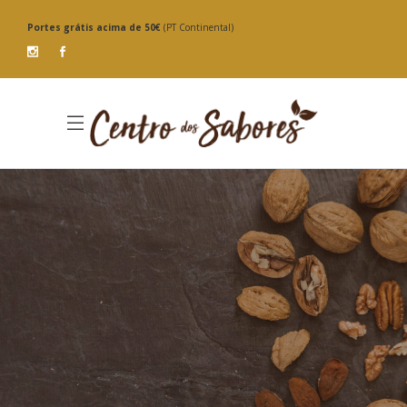
Portes grátis
acima de 50€
(PT Continental)
Condições
de Revenda
Quer comercializar os
nossos produtos?