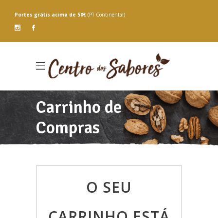
Portes grátis
acima de 50€
(PT Continental)
Carrinho de
Compras
O SEU
CARRINHO ESTÁ