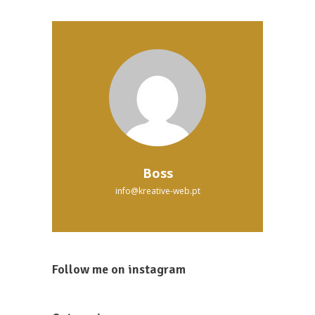
the
product
page
Boss
info@kreative-web.pt
Follow me on instagram