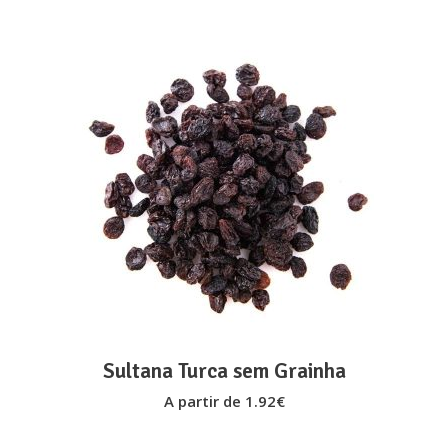
on
the
product
page
This
VER OPÇÕES
product
has
multiple
variants.
The
options
may
Sultana Turca sem Grainha
be
A partir de
1.92
€
chosen
on