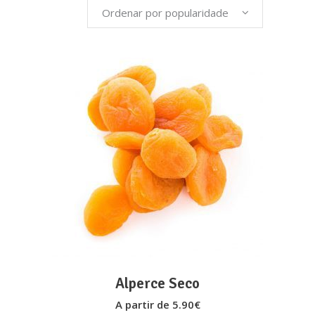
Ordenar por popularidade
popularidade
This
VER OPÇÕES
product
has
multiple
variants.
The
options
may
Alperce Seco
be
A partir de
5.90
€
chosen