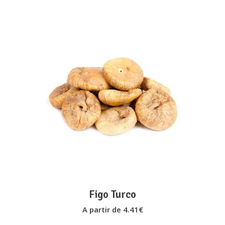
on
the
product
page
This
VER OPÇÕES
product
has
multiple
variants.
The
options
may
Figo Turco
be
A partir de
4.41
€
chosen