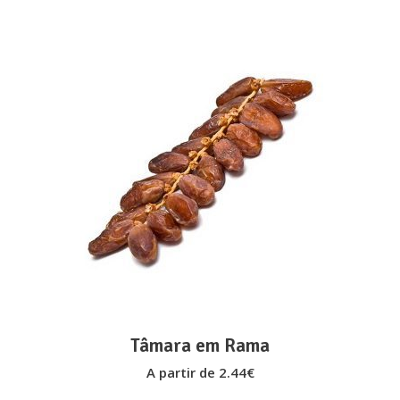
on
the
product
page
This
VER OPÇÕES
product
has
multiple
variants.
The
options
may
Tâmara em Rama
be
A partir de
2.44
€
chosen