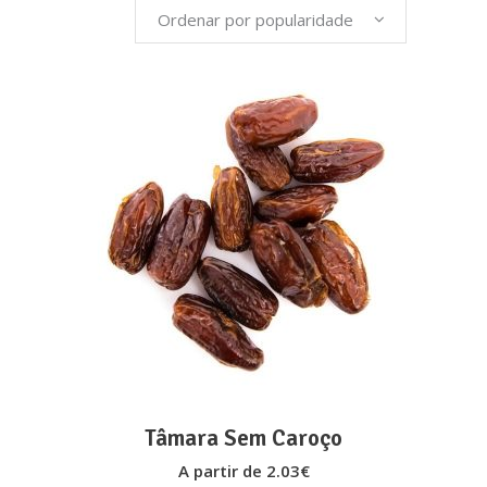
Ordenar por popularidade
popularidade
This
VER OPÇÕES
product
has
multiple
variants.
The
options
may
Tâmara Sem Caroço
be
A partir de
2.03
€
chosen