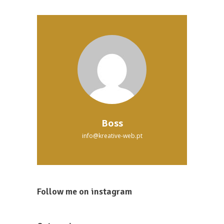
the
product
page
Boss
info@kreative-web.pt
Follow me on instagram