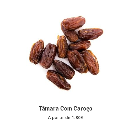
on
the
product
page
This
VER OPÇÕES
product
has
multiple
variants.
The
options
may
Tâmara Com Caroço
be
A partir de
1.80
€
chosen
on