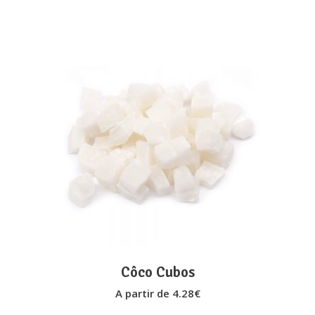
on
the
product
page
This
VER OPÇÕES
product
has
multiple
variants.
The
options
may
Côco Cubos
be
A partir de
4.28
€
chosen