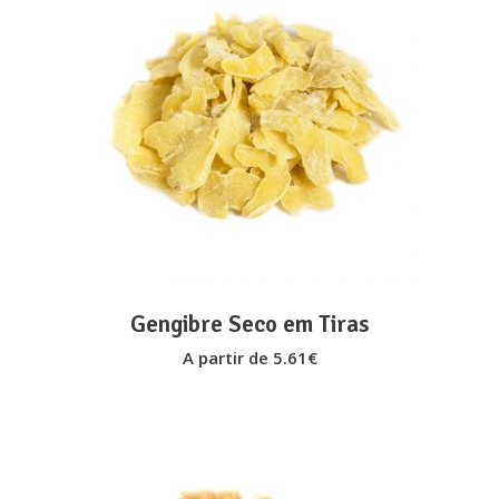
This
VER OPÇÕES
product
has
multiple
variants.
The
options
may
Gengibre Seco em Tiras
be
A partir de
5.61
€
chosen
on
the
product
page