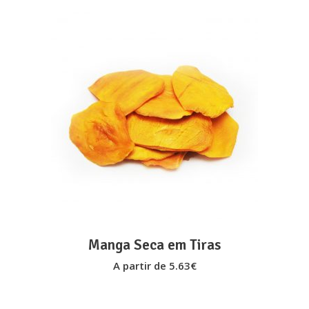
the
product
page
This
VER OPÇÕES
product
has
multiple
variants.
The
options
may
Manga Seca em Tiras
be
A partir de
5.63
€
chosen
on
the