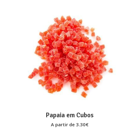
on
the
product
page
This
VER OPÇÕES
product
has
multiple
variants.
The
options
may
Papaia em Cubos
be
A partir de
3.30
€
chosen
on