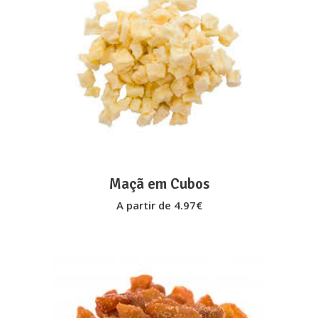
This
VER OPÇÕES
product
has
multiple
variants.
The
options
may
Maçã em Cubos
be
A partir de
4.97
€
chosen
on
the
product
page
This