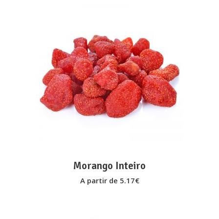
product
page
This
VER OPÇÕES
product
has
multiple
variants.
The
options
may
Morango Inteiro
be
A partir de
5.17
€
chosen
on
the