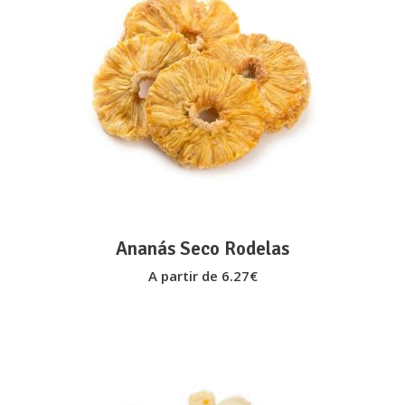
This
VER OPÇÕES
product
has
multiple
variants.
The
options
may
Ananás Seco Rodelas
be
A partir de
6.27
€
chosen
on
the
product
page