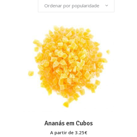
Ordenar por popularidade
popularidade
This
VER OPÇÕES
product
has
multiple
variants.
The
options
may
Ananás em Cubos
be
A partir de
3.25
€
chosen