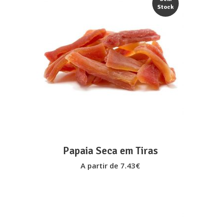
page
Stock
This
VER OPÇÕES
product
has
multiple
variants.
The
options
may
Papaia Seca em Tiras
be
A partir de
7.43
€
chosen
on
the
product
page