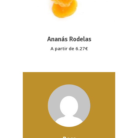
multiple
variants.
The
options
may
Ananás Rodelas
be
A partir de
6.27
€
chosen
on
the
product
page