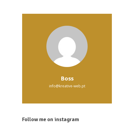
on
the
product
page
Boss
info@kreative-web.pt
Follow me on instagram