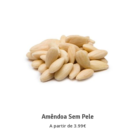
on
the
product
page
This
VER OPÇÕES
product
has
multiple
variants.
The
options
may
Amêndoa Sem Pele
be
A partir de
3.99
€
chosen