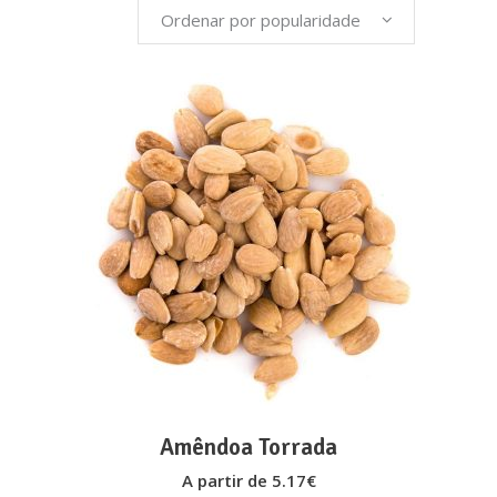
Ordenar por popularidade
popularidade
This
VER OPÇÕES
product
has
multiple
variants.
The
options
may
Amêndoa Torrada
be
A partir de
5.17
€
chosen