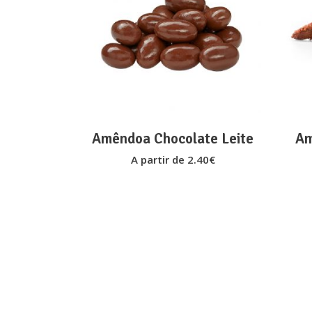
This
VER OPÇÕES
product
has
multiple
variants.
The
options
Amêndoa Chocolate Leite
Am
may
A partir de
2.40
€
be
chosen
on
the
product
page