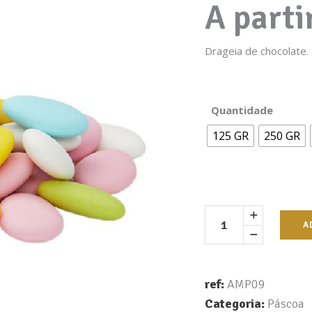
A parti
Drageia de chocolate.
Quantidade
125 GR
250 GR
A
ref:
AMP09
Categoria:
Páscoa