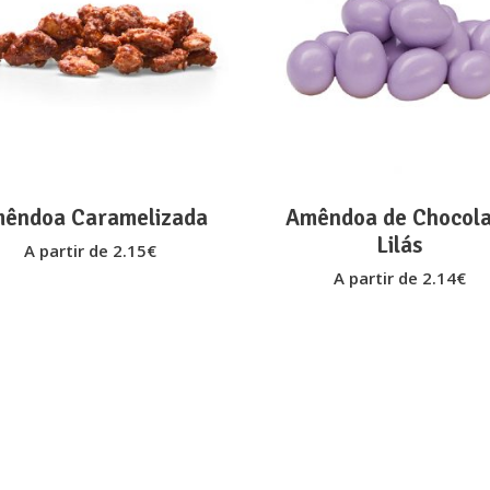
This
T
VER OPÇÕES
VER OPÇÕES
product
p
has
h
multiple
m
variants.
v
The
options
o
êndoa Caramelizada
Amêndoa de Chocol
may
Lilás
A partir de
2.15
€
be
A partir de
2.14
€
chosen
on
the
t
product
p
page