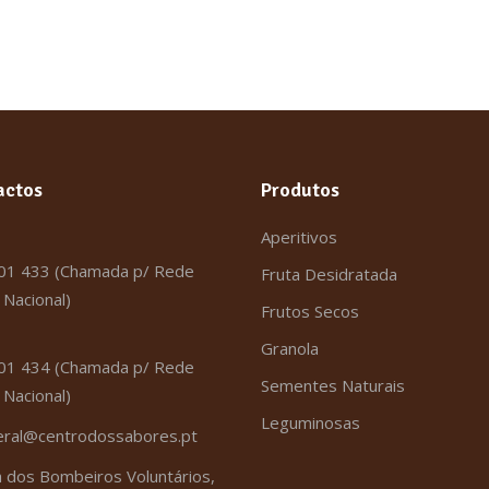
actos
Produtos
Aperitivos
01 433 (Chamada p/ Rede
Fruta Desidratada
Nacional)
Frutos Secos
Granola
01 434 (Chamada p/ Rede
Sementes Naturais
Nacional)
Leguminosas
eral@centrodossabores.pt
 dos Bombeiros Voluntários,