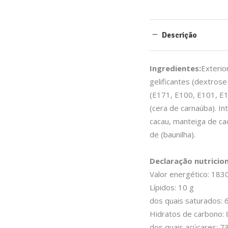
Descrição
Ingredientes:
Exterio
gelificantes (dextrose
(E171, E100, E101, E
(cera de carnaúba). In
cacau, manteiga de cac
de (baunilha).
Declaração nutricion
Valor energético: 1830
Lípidos: 10 g
dos quais saturados: 6
Hidratos de carbono: 
dos quais açúcares: 7