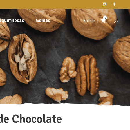
0
eguminosas
Gomas
Entrar
|
de Chocolate