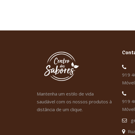
Cont
919 4
Móvel 
Mantenha um estilo de vida
919 4
saudável com os nossos produtos à
Móvel 
distância de um clique.
g
Rua