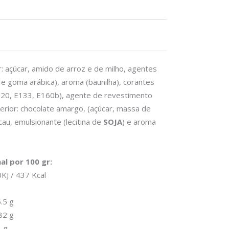
r: açúcar, amido de arroz e de milho, agentes
 e goma arábica), aroma (baunilha), corantes
120, E133, E160b), agente de revestimento
terior: chocolate amargo, (açúcar, massa de
au, emulsionante (lecitina de
SOJA
) e aroma
al por 100 gr:
KJ / 437 Kcal
.5 g
82 g
3 g