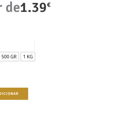
r de
1.39
€
500 GR
1 KG
DICIONAR