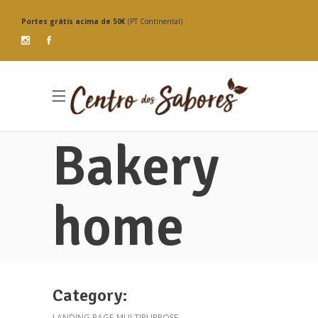
Portes grátis
acima de 50€
(PT Continental)
Bakery
home
Category:
LANDING PAGE
MULTIPURPOSE